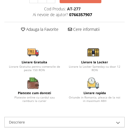
Cod Produs:
AT-277
Ai nevoie de ajutor?
0766357907
Adauga la Favorite
Cere informatii
Livrare Gratuita
Livrare la Locker
Livrare Gratuita pentru comenzile de
Livrare la Locker Sameday cu doar 12
peste 150 RON
RON
Plateste cum doresti
Livrare rapida
Plateste online cu cardul sau
Oriunde in Romania, pleaca de la noi
ramburs la curier
in maximum 48H
Descriere