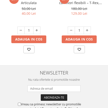
Articulata
carnivori flexibili – T-Rex,
Spinozaur și Rechin
50,00 Lei
180,00 Lei
40,00 Lei
129,00 Lei
ADAUGA IN COS
ADAUGA IN COS
NEWSLETTER
Nu rata ofertele si promotiile noastre
Vreau sa primesc newsletter cu promotiile