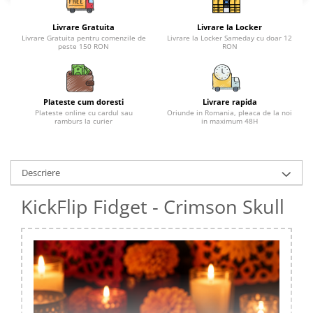
Livrare Gratuita
Livrare la Locker
Livrare Gratuita pentru comenzile de
Livrare la Locker Sameday cu doar 12
peste 150 RON
RON
Plateste cum doresti
Livrare rapida
Plateste online cu cardul sau
Oriunde in Romania, pleaca de la noi
ramburs la curier
in maximum 48H
Descriere
KickFlip Fidget - Crimson Skull