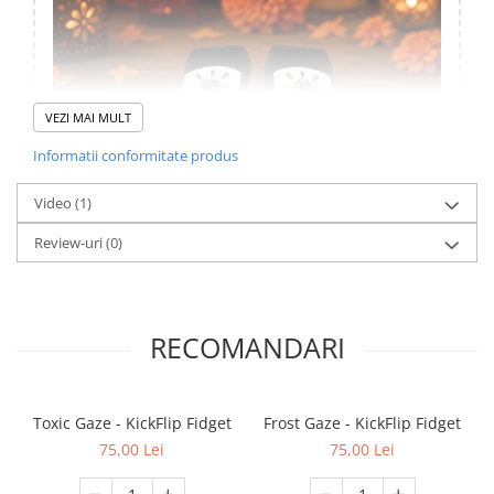
VEZI MAI MULT
Informatii conformitate produs
Video
(1)
Review-uri
(0)
KickFlip Fidget - Crimson Skull
combina miscarea unui fidget
RECOMANDARI
magnetic cu un design inspirat de grafica de skateboard. Este
compact, tactil si usor de folosit in pauze, la birou sau ori de cate
ori vrei ceva mic de tinut in mana.
Modelul Crimson Skull
Toxic Gaze - KickFlip Fidget
Frost Gaze - KickFlip Fidget
Crimson Skull este varianta mai indrazneata: rosu intens, vibe de
75,00 Lei
75,00 Lei
colectie si prezenta vizuala puternica.