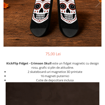
COLECȚIE VERDE
COLECȚIE PORTOCALIU
JUCĂRII PENTRU DEZVOLTARE
TĂVIȚE SENZORIALE
KITURI DE CONSTRUCȚIE
75,00 Lei
KickFlip Fidget - Crimson Skull
este un fidget magnetic cu design
rosu, grafic si plin de atitudine.
2 skateboard-uri magnetice 3D printate
16 magneti puternici
Cutie de depozitare inclusa