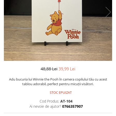
COLECȚIE VERDE
COLECȚIE PORTOCALIU
JUCĂRII PENTRU DEZVOLTARE
TĂVIȚE SENZORIALE
KITURI DE CONSTRUCȚIE
48,88 Lei
39,99 Lei
Adu bucuria lui Winnie the Pooh în camera copilului tău cu acest
tablou adorabil, perfect pentru micuții visători.
STOC EPUIZAT
Cod Produs:
AT-104
Ai nevoie de ajutor?
0766357907