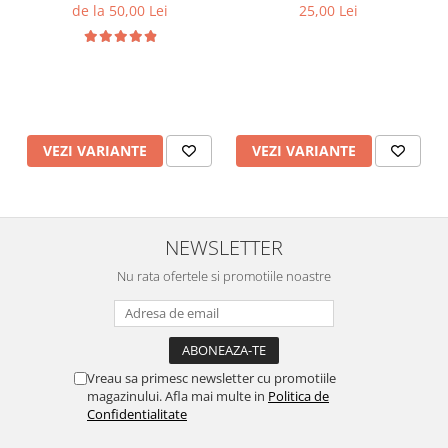
PS5/PS4/Xbox | Design 3D
LEGO, 1 camera
de la 50,00 Lei
25,00 Lei
Minimalist | Cadou pentru
Gameri Pasionați (Printat
3D, Compatibil DualShock)
VEZI VARIANTE
VEZI VARIANTE
NEWSLETTER
Nu rata ofertele si promotiile noastre
Vreau sa primesc newsletter cu promotiile
magazinului. Afla mai multe in
Politica de
Confidentialitate