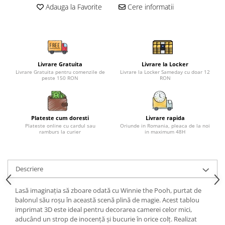
Adauga la Favorite
Cere informatii
Livrare Gratuita
Livrare la Locker
Livrare Gratuita pentru comenzile de
Livrare la Locker Sameday cu doar 12
peste 150 RON
RON
Plateste cum doresti
Livrare rapida
Plateste online cu cardul sau
Oriunde in Romania, pleaca de la noi
ramburs la curier
in maximum 48H
Descriere
Lasă imaginația să zboare odată cu Winnie the Pooh, purtat de
balonul său roșu în această scenă plină de magie. Acest tablou
imprimat 3D este ideal pentru decorarea camerei celor mici,
aducând un strop de inocență și bucurie în orice colț. Realizat